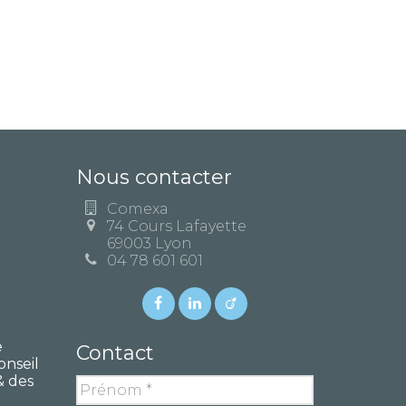
Nous contacter
Comexa
74 Cours Lafayette
69003 Lyon
04 78 601 601
e
Contact
onseil
& des