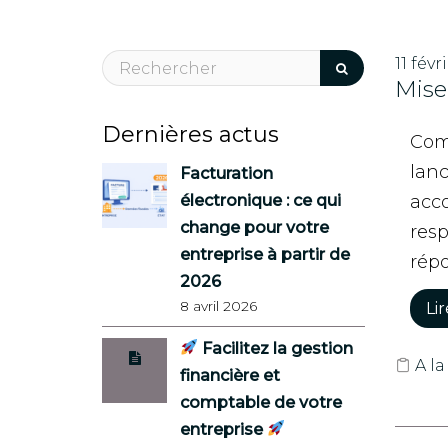
11 févr
Mise
Dernières actus
Come
lanc
Facturation
électronique : ce qui
acc
change pour votre
res
entreprise à partir de
répo
2026
8 avril 2026
Lir
Facilitez la gestion
A la
financière et
comptable de votre
entreprise