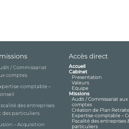
missions
Accès direct
Accueil
udit / Commissariat
Cabinet
ux comptes
Presentation
Valeurs
xpertise-comptable –
Equipe
Missions
onseil
Audit / Commissariat aux
comptes
iscalité des entreprises
Création de Plan Retrait
t des particuliers
Expertise-comptable – C
Fiscalité des entreprises 
usion – Acquisition
particuliers