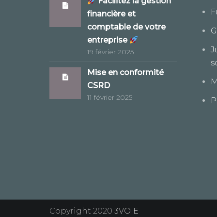
Facilitez la gestion
F
financière et
comptable de votre
G
entreprise
J
19 février 2025
s
Mise en conformité
M
CSRD
11 février 2025
P
Copyright 2020
3VOIE