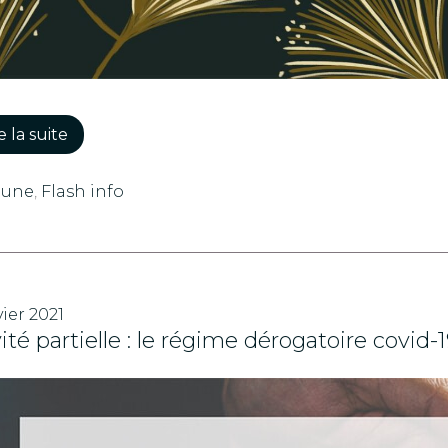
e la suite
 une
,
Flash info
vier 2021
ité partielle : le régime dérogatoire covid