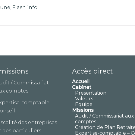
 une
,
Flash info
missions
Accès direct
Accueil
udit / Commissariat
Cabinet
ux comptes
Presentation
Valeurs
xpertise-comptable –
Equipe
Missions
onseil
Audit / Commissariat aux
comptes
iscalité des entreprises
Création de Plan Retrait
t des particuliers
Expertise-comptable – C