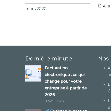
A la
mars 2020
Dernière minute
Nos 
Facturation
A
électronique : ce qui
a
change pour votre
E
entreprise à partir de
C
2026
F
8 avril 2026
e