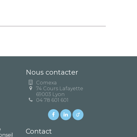
Nous contacter
Comexa
74 Cours Lafayette
69003 Lyon
04 78 601 601
e
Contact
onseil