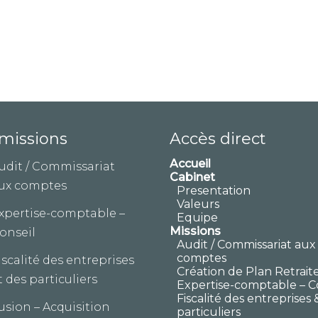
missions
Accès direct
Accueil
udit / Commissariat
Cabinet
ux comptes
Presentation
Valeurs
xpertise-comptable –
Equipe
Missions
onseil
Audit / Commissariat aux
comptes
iscalité des entreprises
Création de Plan Retrait
t des particuliers
Expertise-comptable – C
Fiscalité des entreprises 
usion – Acquisition
particuliers