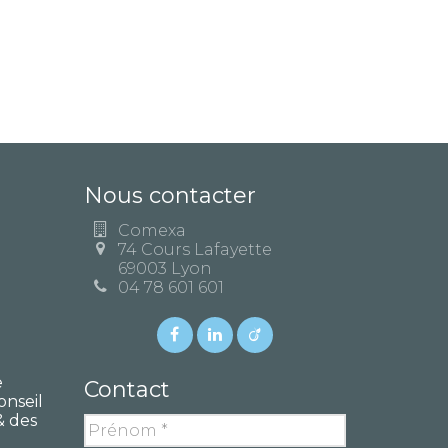
Nous contacter
Comexa
74 Cours Lafayette
69003 Lyon
04 78 601 601
e
Contact
onseil
& des