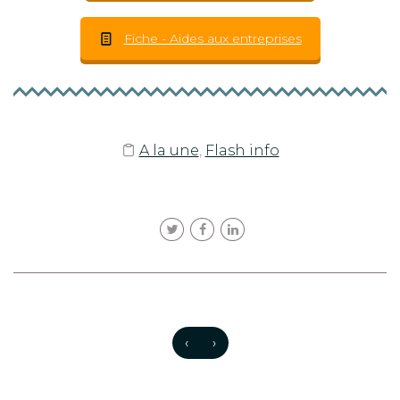
Fiche - Aides aux entreprises
A la une
,
Flash info
‹
›