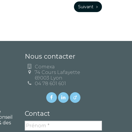
Suivant
Nous contacter
Comexa
74 Cours Lafayette
69003 Lyon
04 78 601 601
e
Contact
onseil
& des