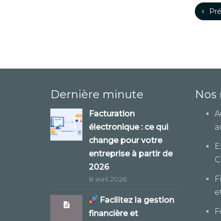
Pré
Dernière minute
Nos 
Facturation
A
électronique : ce qui
a
change pour votre
E
entreprise à partir de
C
2026
F
8 avril 2026
e
Facilitez la gestion
F
financière et