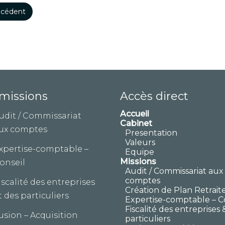
cédent
missions
Accès direct
Accueil
udit / Commissariat
Cabinet
ux comptes
Presentation
Valeurs
xpertise-comptable –
Equipe
Missions
onseil
Audit / Commissariat aux
comptes
iscalité des entreprises
Création de Plan Retrait
t des particuliers
Expertise-comptable – C
Fiscalité des entreprises 
usion – Acquisition
particuliers