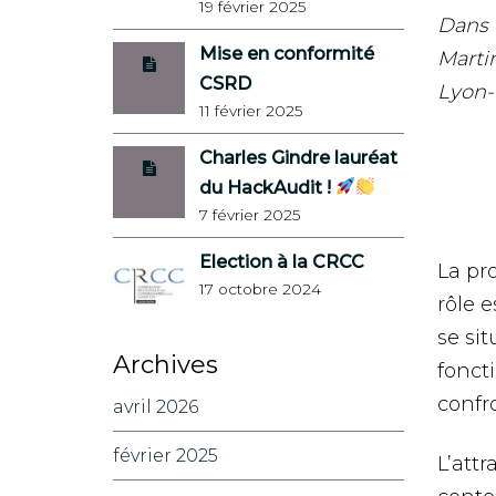
19 février 2025
Dans u
Mise en conformité
Marti
CSRD
Lyon-R
11 février 2025
Charles Gindre lauréat
du HackAudit !
7 février 2025
Election à la CRCC
La pro
17 octobre 2024
rôle 
se sit
Archives
fonct
confr
avril 2026
février 2025
L’attr