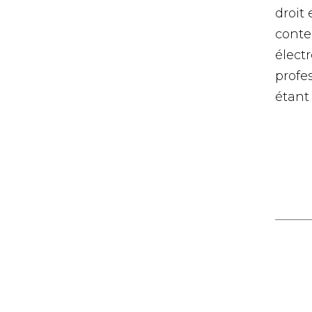
droit
contem
élect
profes
étant