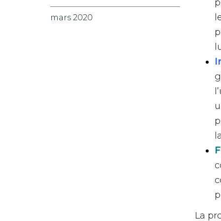
p
l
mars 2020
p
l
I
g
l
u
p
l
F
c
c
p
La pr