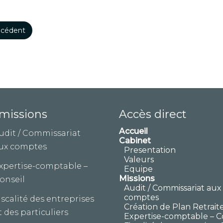
cédent
missions
Accès direct
Accueil
udit / Commissariat
Cabinet
ux comptes
Presentation
Valeurs
xpertise-comptable –
Equipe
Missions
onseil
Audit / Commissariat aux
comptes
iscalité des entreprises
Création de Plan Retrait
t des particuliers
Expertise-comptable – C