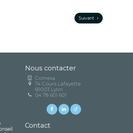
Suivant
Nous contacter
Comexa
74 Cours Lafayette
69003 Lyon
04 78 601 601
e
Contact
onseil