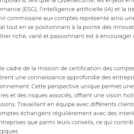
mporains, tels que la cybersécurité, les enjeux e
nance (ESG), l’intelligence artificielle (IA) et la t
ir commissaire aux comptes représente ainsi une 
al tout en se positionnant à la pointe des innov
tier riche, varié et passionnant est à encourager
le cadre de la mission de certification des compt
èrent une connaissance approfondie des entrepri
ionnement. Cette perspective unique permet une
ires et des risques associés, offrant une vision ho
sions. Travaillant en équipe avec différents clien
omptes échangent régulièrement avec des interlo
ntreprises que parmi leurs conseils, ce qui contri
égiques.